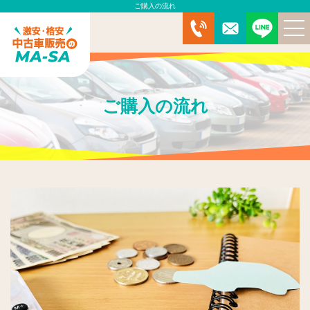
ご購入の流れ
中古車販売
その他サービス
ご購入の流れ
ご購入の流れ
在庫一覧
ご成約実績
お客様の声
よくある質問